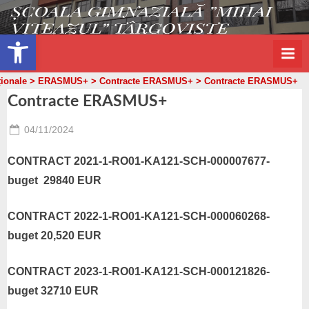
s
Skip
g
to
Open toolbar
m
content
v
ționale
>
ERASMUS+
>
Contracte ERASMUS+
>
Contracte ERASMUS+
t
Contracte ERASMUS+
.
r
Posted
04/11/2024
o
By
on
admin
CONTRACT 2021-1-RO01-KA121-SCH-000007677-
buget 29840 EUR
CONTRACT 2022-1-RO01-KA121-SCH-000060268-
buget 20,520 EUR
CONTRACT 2023-1-RO01-KA121-SCH-000121826-
buget 32710 EUR