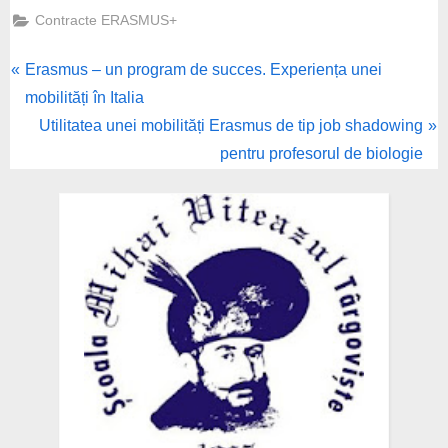
Contracte ERASMUS+
P
Post
Erasmus – un program de succes. Experiența unei
r
mobilități în Italia
navigation
e
N
Utilitatea unei mobilități Erasmus de tip job shadowing
v
e
pentru profesorul de biologie
i
x
o
t
u
P
s
o
P
s
o
t
s
:
t
: