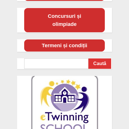
Concursuri și
olimpiade
Termeni și condiții
Search
Caută