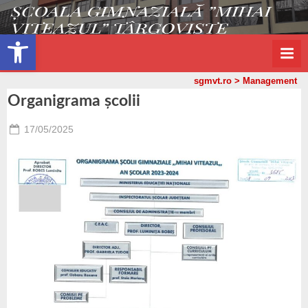
s
Skip
g
to
Open toolbar
m
content
v
sgmvt.ro
>
Management
t
Organigrama școlii
.
r
Posted
17/05/2025
o
By
on
admin