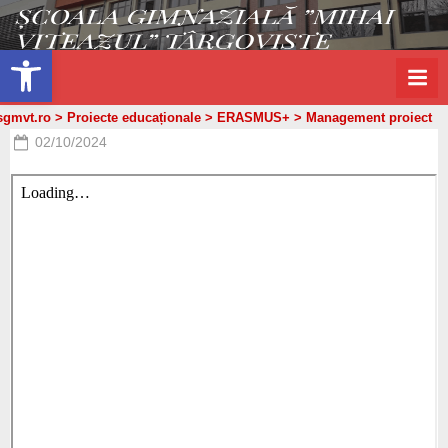
s
Skip
g
to
Open toolbar
m
content
v
sgmvt.ro
>
Proiecte educaționale
>
ERASMUS+
>
Management proiect
t
Posted
02/10/2024
.
By
on
admin
r
o