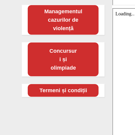
Managementul
cazurilor de
violență
Concursur
i și
olimpiade
Termeni și condiții