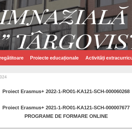
regătitoare
Proiecte educaționale
Activități extracurric
2024
By
admin
Proiect Erasmus+ 2022-1-RO01-KA121-SCH-000060268
Proiect Erasmus+ 2021-1-RO01-KA121-SCH-000007677
PROGRAME DE FORMARE ONLINE