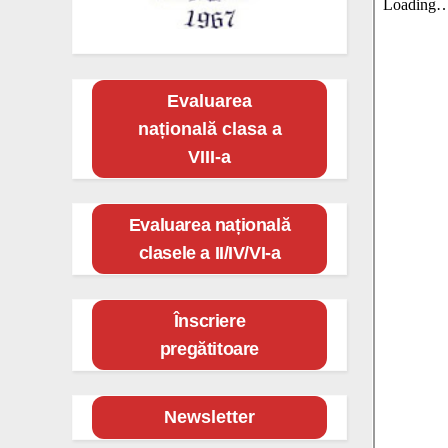
Evaluarea
națională clasa a
VIII-a
Evaluarea națională
clasele a II/IV/VI-a
Înscriere
pregătitoare
Newsletter