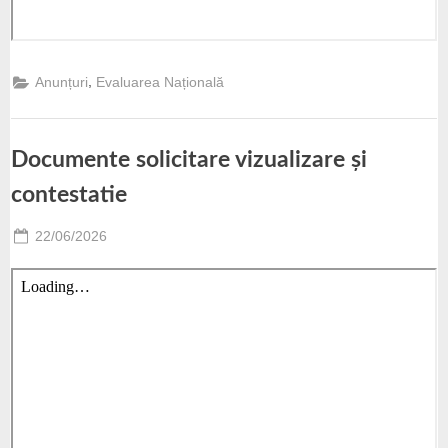
,
Anunțuri
Evaluarea Națională
Documente solicitare vizualizare și
contestatie
Posted
22/06/2026
By
Paunescu
on
Valentin