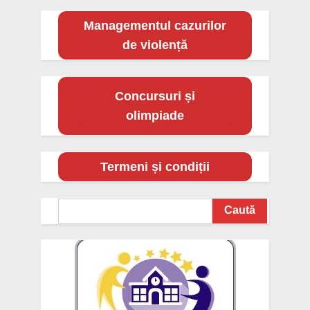
Managementul cazurilor
de violență
Concursuri și
olimpiade
Termeni și condiții
Search
Caută