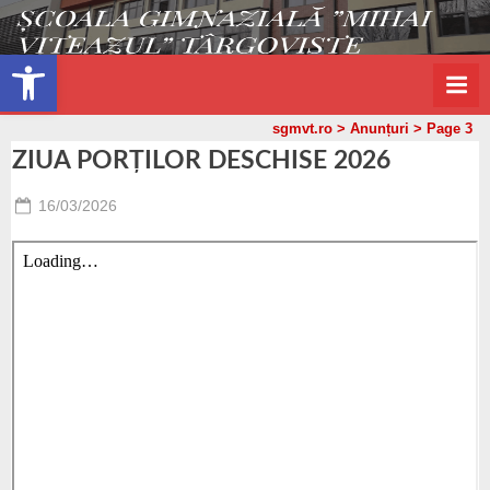
s
Skip
g
to
Open toolbar
m
content
v
sgmvt.ro
>
Anunțuri
>
Page 3
t
ZIUA PORȚILOR DESCHISE 2026
.
r
Posted
16/03/2026
o
By
Paunescu
on
Valentin