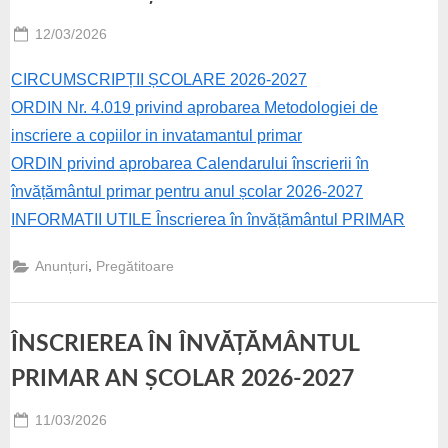
Posted
12/03/2026
By
Paunescu
on
Valentin
CIRCUMSCRIPȚII ȘCOLARE 2026-2027
ORDIN Nr. 4.019 privind aprobarea Metodologiei de
inscriere a copiilor in invatamantul primar
ORDIN privind aprobarea Calendarului înscrierii în
învățământul primar pentru anul școlar 2026-2027
INFORMATII UTILE Înscrierea în învățământul PRIMAR
,
Anunțuri
Pregătitoare
ÎNSCRIEREA ÎN ÎNVĂȚĂMÂNTUL
PRIMAR AN ȘCOLAR 2026-2027
Posted
11/03/2026
By
Paunescu
on