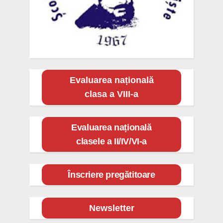
Evaluarea națională
clasa a VIII-a
Evaluarea națională
clasele a II/IV/VI-a
Înscriere pregătitoare
Newsletter