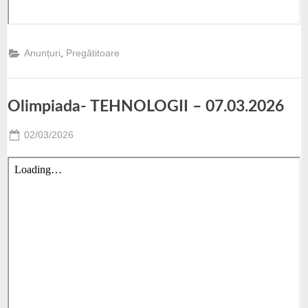
,
Anunțuri
Pregătitoare
Olimpiada- TEHNOLOGII – 07.03.2026
Posted
02/03/2026
By
Paunescu
on
Valentin