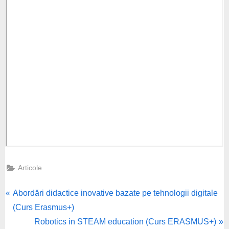
Articole
P
Post
Abordări didactice inovative bazate pe tehnologii digitale
r
(Curs Erasmus+)
navigation
e
N
Robotics in STEAM education (Curs ERASMUS+)