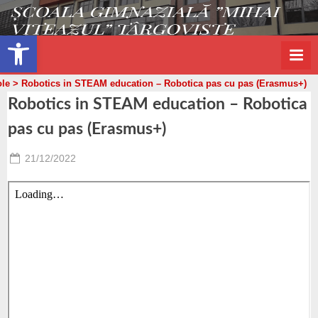
s
Skip
g
to
Open toolbar
m
content
v
ole
>
Robotics in STEAM education – Robotica pas cu pas (Erasmus+)
t
Robotics in STEAM education – Robotica
.
pas cu pas (Erasmus+)
r
o
Posted
21/12/2022
By
Paunescu
on
Valentin